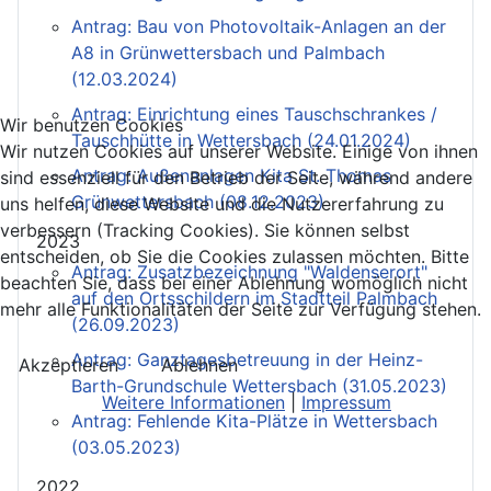
Antrag: Bau von Photovoltaik-Anlagen an der
A8 in Grünwettersbach und Palmbach
(12.03.2024)
Antrag: Einrichtung eines Tauschschrankes /
Wir benutzen Cookies
Tauschhütte in Wettersbach (24.01.2024)
Wir nutzen Cookies auf unserer Website. Einige von ihnen
Antrag: Außenanlagen Kita St. Thomas
sind essenziell für den Betrieb der Seite, während andere
Grünwettersbach (08.12.2023)
uns helfen, diese Website und die Nutzererfahrung zu
verbessern (Tracking Cookies). Sie können selbst
2023
entscheiden, ob Sie die Cookies zulassen möchten. Bitte
Antrag: Zusatzbezeichnung "Waldenserort"
beachten Sie, dass bei einer Ablehnung womöglich nicht
auf den Ortsschildern im Stadtteil Palmbach
mehr alle Funktionalitäten der Seite zur Verfügung stehen.
(26.09.2023)
Antrag: Ganztagesbetreuung in der Heinz-
Akzeptieren
Ablehnen
Barth-Grundschule Wettersbach (31.05.2023)
Weitere Informationen
|
Impressum
Antrag: Fehlende Kita-Plätze in Wettersbach
(03.05.2023)
2022