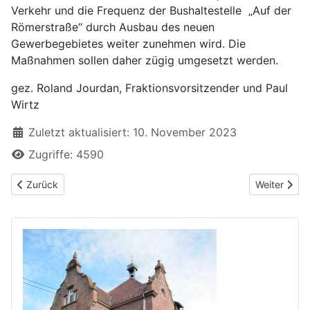
Verkehr und die Frequenz der Bushaltestelle „Auf der
Römerstraße“ durch Ausbau des neuen
Gewerbegebietes weiter zunehmen wird. Die
Maßnahmen sollen daher zügig umgesetzt werden.
gez. Roland Jourdan, Fraktionsvorsitzender und Paul
Wirtz
Zuletzt aktualisiert: 10. November 2023
Zugriffe: 4590
Vorheriger Beitrag: Lindenplatz Grünwettersbach – Schaffung vo
Nächster Be
Zurück
Weiter