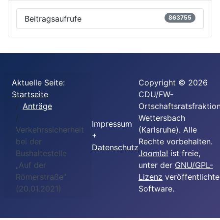
Beitragsaufrufe
863755
Aktuelle Seite:
Copyright © 2026
Startseite
CDU/FW-
Anträge
Ortschaftsratsfraktio
Wettersbach
Impressum
Verkehrssicherheit
(Karlsruhe). Alle
+
bei der
Rechte vorbehalten.
Datenschutz
Bushaltestelle
Joomla!
ist freie,
„Auf der
unter der
GNU/GPL-
Römerstraße“
Lizenz
veröffentlichte
(20.01.2021)
Software.