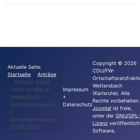
Copyright © 2026
Aktuelle Seite:
CDU/FW-
Startseite
Anträge
Ortschaftsratsfrakt
Anfrage: Gutes
Wettersbach
Leben im Alter in
Impressum
(Karlsruhe). Alle
Wettersbach –
+
Rechte vorbehalten.
Seniorenbetreuung
Datenschutz
Joomla!
ist freie,
–
unter der
GNU/GPL-
Seniorenwohnungen
Lizenz
veröffentlich
(10.06.2026)
Software.