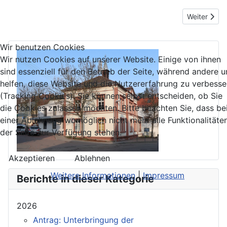
Nächster Be
Weiter
Wir benutzen Cookies
Wir nutzen Cookies auf unserer Website. Einige von ihnen
sind essenziell für den Betrieb der Seite, während andere u
helfen, diese Website und die Nutzererfahrung zu verbesse
(Tracking Cookies). Sie können selbst entscheiden, ob Sie
die Cookies zulassen möchten. Bitte beachten Sie, dass be
einer Ablehnung womöglich nicht mehr alle Funktionalitäte
der Seite zur Verfügung stehen.
Akzeptieren
Ablehnen
Weitere Informationen
|
Impressum
Berichte in dieser Kategorie
2026
Antrag: Unterbringung der