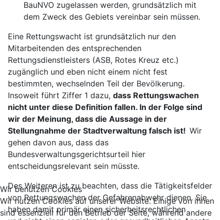
BauNVO zugelassen werden, grundsätzlich mit
dem Zweck des Gebiets vereinbar sein müssen.
Eine Rettungswacht ist grundsätzlich nur den
Mitarbeitenden des entsprechenden
Rettungsdienstleisters (ASB, Rotes Kreuz etc.)
zugänglich und eben nicht einem nicht fest
bestimmten, wechselnden Teil der Bevölkerung.
Insoweit führt Ziffer 1 dazu,
dass Rettungswachen
nicht unter diese Definition fallen. In der Folge sind
wir der Meinung, dass die Aussage in der
Stellungnahme der Stadtverwaltung falsch ist!
Wir
gehen davon aus, dass das
Bundesverwaltungsgerichtsurteil hier
entscheidungsrelevant sein müsste.
Des Weiteren ist zu beachten, dass die Tätigkeitsfelder
Wir benutzen Cookies
von Rettungswachen der Gefahrenabwehr dienen. Sie
Wir nutzen Cookies auf unserer Website. Einige von ihnen
haben damit primär einen sicherheitsrechtlichen
sind essenziell für den Betrieb der Seite, während andere