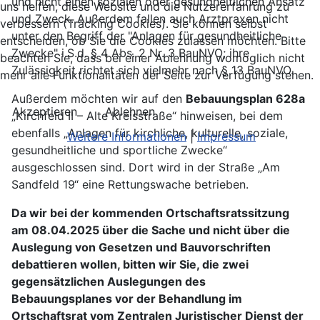
und nicht einen sozialen oder gesundheitlichen Ansatz
uns helfen, diese Website und die Nutzererfahrung zu
und Zweck. Außerdem fallen auch Arztpraxen nicht
verbessern (Tracking Cookies). Sie können selbst
unter den Begriff der "Anlagen für gesundheitliche
entscheiden, ob Sie die Cookies zulassen möchten. Bitte
Zwecke" i.S.d. § 4 Abs. 2 Nr. 3 BauNVO; ihre
beachten Sie, dass bei einer Ablehnung womöglich nicht
Zulässigkeit richtet sich vielmehr nach § 13 BauNVO.
mehr alle Funktionalitäten der Seite zur Verfügung stehen.
Außerdem möchten wir auf den
Bebauungsplan 628a
Akzeptieren
Ablehnen
„Kirchfeld II – Alte Kreisstraße“ hinweisen, bei dem
ebenfalls „Anlagen für kirchliche, kulturelle, soziale,
Weitere Informationen
|
Impressum
gesundheitliche und sportliche Zwecke“
ausgeschlossen sind. Dort wird in der Straße „Am
Sandfeld 19“ eine Rettungswache betrieben.
Da wir bei der kommenden Ortschaftsratssitzung
am 08.04.2025 über die Sache und nicht über die
Auslegung von Gesetzen und Bauvorschriften
debattieren wollen, bitten wir Sie, die zwei
gegensätzlichen Auslegungen des
Bebauungsplanes vor der Behandlung im
Ortschaftsrat vom Zentralen Juristischer Dienst der