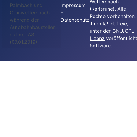
Wettersbach
Palmbach und
Impressum
(Karlsruhe). Alle
Grünwettersbach
+
Rechte vorbehalten.
während der
Datenschutz
Joomla!
ist freie,
Autobahnbaustellen
unter der
GNU/GPL-
auf der A8
Lizenz
veröffentlich
(07.01.2019)
Software.