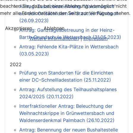
beachten Sie, dass bei einer Ablehnung womöglich nicht
Antrag: Zusatzbezeichnung "Waldenserort"
mehr alle Funktionalitäten der Seite zur Verfügung stehen.
auf den Ortsschildern im Stadtteil Palmbach
(26.09.2023)
Akzeptieren
Ablehnen
Antrag: Ganztagesbetreuung in der Heinz-
Barth-Grundschule Wettersbach (31.05.2023)
Weitere Informationen
|
Impressum
Antrag: Fehlende Kita-Plätze in Wettersbach
(03.05.2023)
2022
Prüfung von Standorten für die Einrichten
einer DC–Schnellladestation (25.11.2022)
Antrag: Aufstellung des Teilhaushaltsplanes
2024/2025 (20.11.2022)
Interfraktioneller Antrag: Beleuchtung der
Weihnachtskrippe in Grünwettersbach und
Waldenserdenkmal Palmbach (26.10.2022)
Antrag: Benennung der neuen Bushaltestelle