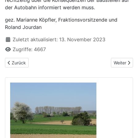
der Autobahn informiert werden muss.
gez. Marianne Köpfler, Fraktionsvorsitzende und
Roland Jourdan
Zuletzt aktualisiert: 13. November 2023
Zugriffe: 4667
Vorheriger Beitrag: Aufstellung von gewerblichen Plakatständern
Nächster Be
Zurück
Weiter