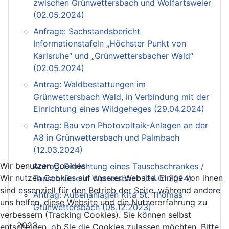
zwischen Grünwettersbach und Wolfartsweier
(02.05.2024)
Anfrage: Sachstandsbericht
Informationstafeln „Höchster Punkt von
Karlsruhe“ und „Grünwettersbacher Wald“
(02.05.2024)
Antrag: Waldbestattungen im
Grünwettersbach Wald, in Verbindung mit der
Einrichtung eines Wildgeheges (29.04.2024)
Antrag: Bau von Photovoltaik-Anlagen an der
A8 in Grünwettersbach und Palmbach
(12.03.2024)
Wir benutzen Cookies
Antrag: Einrichtung eines Tauschschrankes /
Wir nutzen Cookies auf unserer Website. Einige von ihnen
Tauschhütte in Wettersbach (24.01.2024)
sind essenziell für den Betrieb der Seite, während andere
Antrag: Außenanlagen Kita St. Thomas
uns helfen, diese Website und die Nutzererfahrung zu
Grünwettersbach (08.12.2023)
verbessern (Tracking Cookies). Sie können selbst
2023
entscheiden, ob Sie die Cookies zulassen möchten. Bitte