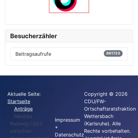
Besucherzähler
Beitragsaufrufe
861723
Aktuelle Seite:
Copyright © 2026
Startseite
CDU/FW-
Anträge
Ortschaftsratsfraktion
Neubau
Wettersbach
Impressum
Radweg L623
(Karlsruhe). Alle
+
zwischen
Rechte vorbehalten.
Datenschutz