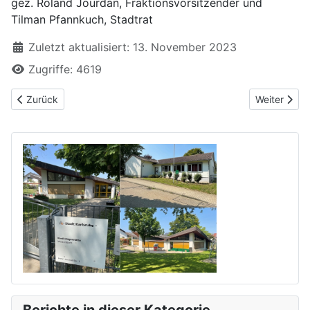
gez. Roland Jourdan, Fraktionsvorsitzender und
Tilman Pfannkuch, Stadtrat
Zuletzt aktualisiert: 13. November 2023
Zugriffe: 4619
Vorheriger Beitrag: Sachstand Lebensmittelmarkt in Grünwetters
Nächster Be
Zurück
Weiter