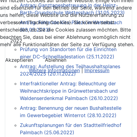
Wir nutzen Cookies auf unserer Website. Einige von ihnen
Antrag: Ganztagesbetreuung in der Heinz-
sind essenziell für den Betrieb der Seite, während andere
Barth-Grundschule Wettersbach (31.05.2023)
uns helfen, diese Website und die Nutzererfahrung zu
verbessern (Tracking Cookies). Sie können selbst
Antrag: Fehlende Kita-Plätze in Wettersbach
entscheiden, ob Sie die Cookies zulassen möchten. Bitte
(03.05.2023)
beachten Sie, dass bei einer Ablehnung womöglich nicht
2022
mehr alle Funktionalitäten der Seite zur Verfügung stehen.
Prüfung von Standorten für die Einrichten
einer DC–Schnellladestation (25.11.2022)
Akzeptieren
Ablehnen
Antrag: Aufstellung des Teilhaushaltsplanes
Weitere Informationen
|
Impressum
2024/2025 (20.11.2022)
Interfraktioneller Antrag: Beleuchtung der
Weihnachtskrippe in Grünwettersbach und
Waldenserdenkmal Palmbach (26.10.2022)
Antrag: Benennung der neuen Bushaltestelle
im Gewerbegebiet Winterrot (28.10.2022)
Zukunftsplanungen für den Stadtteilfriedhof
Palmbach (25.06.2022)