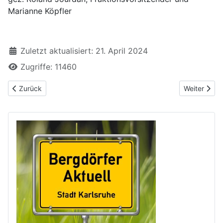
Marianne Köpfler
Zuletzt aktualisiert: 21. April 2024
Zugriffe: 11460
Vorheriger Beitrag: Antrag: Außenanlagen Kita St. Thomas Grün
Nächster Be
Zurück
Weiter