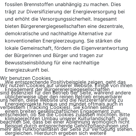
fossilen Brennstoffen unabhängig zu machen. Dies
trägt zur Diversifizierung der Energieversorgung bei
und erhöht die Versorgungssicherheit. Insgesamt
bieten Bürgerenergiegesellschaften eine dezentrale,
demokratische und nachhaltige Alternative zur
konventionellen Energieerzeugung. Sie stärken die
lokale Gemeinschaft, fördern die Eigenverantwortung
der Bürgerinnen und Bürger und tragen zur
Bewusstseinsbildung für eine nachhaltige
Energiezukunft bei.
Wir benutzen Cookies
Wie entsprechende Positivbeispiele zeigen, geht das
Wir nutzen Cookies auf unserer Website. Einige von ihnen
Engagement der Bürgerenergiegesellschaften
sind essenziell für den Betrieb der Seite, während andere
üblicherweise über den reinen Betrieb erneuerbarer
uns helfen, diese Website und die Nutzererfahrung zu
Energieprojekte hinaus und mündet oftmals auch in
verbessern (Tracking Cookies). Sie können selbst
einem breiten gesellschaftlichen Engagement zum
entscheiden, ob Sie die Cookies zulassen möchten. Bitte
klimagerechten Umbau unserer Kulturlandschaft, zum
beachten Sie, dass bei einer Ablehnung womöglich nicht
Beispiel durch entsprechende Gehölzpflanzungen und
mehr alle Funktionalitäten der Seite zur Verfügung stehen.
dergleichen. Hierdurch ergeben sich weitere