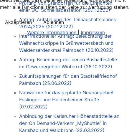
beachten Sie, dass bei einer Ablehnung womöglich nicht
Prüfung von Standorten für die Einrichten
mehr alle Funktionalitäten der Seite zur Verfügung stehen.
einer DC–Schnellladestation (25.11.2022)
Antrag: Aufstellung des Teilhaushaltsplanes
Akzeptieren
Ablehnen
2024/2025 (20.11.2022)
Weitere Informationen
|
Impressum
Interfraktioneller Antrag: Beleuchtung der
Weihnachtskrippe in Grünwettersbach und
Waldenserdenkmal Palmbach (26.10.2022)
Antrag: Benennung der neuen Bushaltestelle
im Gewerbegebiet Winterrot (28.10.2022)
Zukunftsplanungen für den Stadtteilfriedhof
Palmbach (25.06.2022)
Nahwärme für das geplante Neubaugebiet
Esslinger- und Heidenheimer Straße
(07.02.2022)
Anbindung der Karlsruher Höhenstadtteile an
den On Demand-Verkehr „MyShuttle“ in
Karlsbad und Waldbronn (22.03.2022)