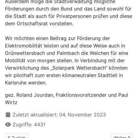
Außerdem möge die Stadtverwaltung mögliche
Förderungen durch den Bund und das Land sowohl für
die Stadt als auch für Privatpersonen prüfen und diese
dem Ortschaftsrat vorstellen.
Wir möchten einen Beitrag zur Förderung der
Elektromobilität leisten und auf diese Weise auch in
Grünwettersbach und Palmbach die Weichen für eine
Mobilität von morgen stellen. In Verbindung mit der
Verwirklichung des „Solarpark Wettersbach“ könnten
wir pilothaft zum ersten klimaneutralen Stadtteil in
Karlsruhe werden.
gez. Roland Jourdan, Fraktionsvorsitzender und Paul
Wirtz
Zuletzt aktualisiert: 04. November 2023
Zugriffe: 4431
Vorheriger Beitrag: Zuschuss für Altpapiersammlungen durch Ver
Nächster Be
Zurück
Weiter