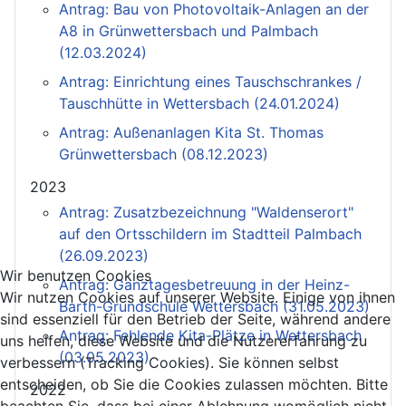
Antrag: Bau von Photovoltaik-Anlagen an der
A8 in Grünwettersbach und Palmbach
(12.03.2024)
Antrag: Einrichtung eines Tauschschrankes /
Tauschhütte in Wettersbach (24.01.2024)
Antrag: Außenanlagen Kita St. Thomas
Grünwettersbach (08.12.2023)
2023
Antrag: Zusatzbezeichnung "Waldenserort"
auf den Ortsschildern im Stadtteil Palmbach
(26.09.2023)
Wir benutzen Cookies
Antrag: Ganztagesbetreuung in der Heinz-
Wir nutzen Cookies auf unserer Website. Einige von ihnen
Barth-Grundschule Wettersbach (31.05.2023)
sind essenziell für den Betrieb der Seite, während andere
Antrag: Fehlende Kita-Plätze in Wettersbach
uns helfen, diese Website und die Nutzererfahrung zu
(03.05.2023)
verbessern (Tracking Cookies). Sie können selbst
entscheiden, ob Sie die Cookies zulassen möchten. Bitte
2022