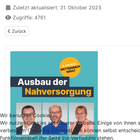
Zuletzt aktualisiert: 31. Oktober 2023
Zugriffe: 4761
Vorheriger Beitrag: Aufstellung des Stadtteilhaushaltsplanes 202
Zurück
Wir benutzen Cookies
Wir nutzen Cookies auf unserer Website. Einige von ihnen s
verbessern (Tracking Cookies). Sie können selbst entschei
Funktionalitäten der Seite zur Verfügung stehen.