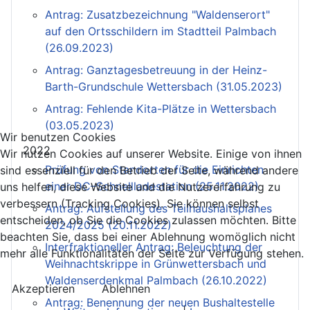
Antrag: Zusatzbezeichnung "Waldenserort"
auf den Ortsschildern im Stadtteil Palmbach
(26.09.2023)
Antrag: Ganztagesbetreuung in der Heinz-
Barth-Grundschule Wettersbach (31.05.2023)
Antrag: Fehlende Kita-Plätze in Wettersbach
(03.05.2023)
Wir benutzen Cookies
2022
Wir nutzen Cookies auf unserer Website. Einige von ihnen
Prüfung von Standorten für die Einrichten
sind essenziell für den Betrieb der Seite, während andere
einer DC–Schnellladestation (25.11.2022)
uns helfen, diese Website und die Nutzererfahrung zu
verbessern (Tracking Cookies). Sie können selbst
Antrag: Aufstellung des Teilhaushaltsplanes
entscheiden, ob Sie die Cookies zulassen möchten. Bitte
2024/2025 (20.11.2022)
beachten Sie, dass bei einer Ablehnung womöglich nicht
Interfraktioneller Antrag: Beleuchtung der
mehr alle Funktionalitäten der Seite zur Verfügung stehen.
Weihnachtskrippe in Grünwettersbach und
Waldenserdenkmal Palmbach (26.10.2022)
Akzeptieren
Ablehnen
Antrag: Benennung der neuen Bushaltestelle