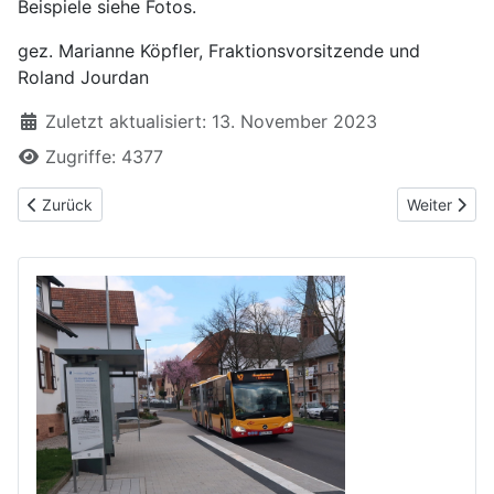
Beispiele siehe Fotos.
gez. Marianne Köpfler, Fraktionsvorsitzende und
Roland Jourdan
Zuletzt aktualisiert: 13. November 2023
Zugriffe: 4377
Vorheriger Beitrag: ÖPNV - Konzepte für eine zuverlässige und
Nächster Be
Zurück
Weiter