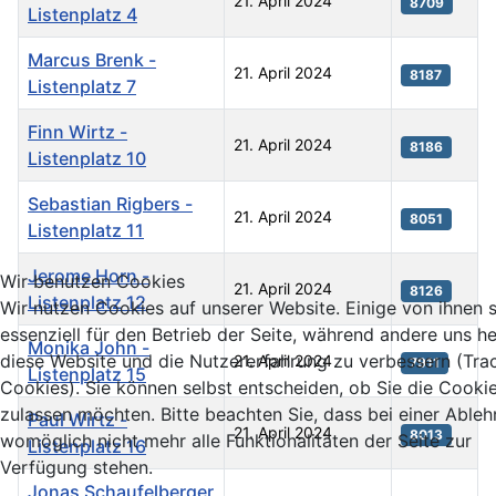
21. April 2024
8709
Listenplatz 4
Marcus Brenk -
21. April 2024
8187
Listenplatz 7
Finn Wirtz -
21. April 2024
8186
Listenplatz 10
Sebastian Rigbers -
21. April 2024
8051
Listenplatz 11
Jerome Horn -
Wir benutzen Cookies
21. April 2024
8126
Listenplatz 12
Wir nutzen Cookies auf unserer Website. Einige von ihnen 
essenziell für den Betrieb der Seite, während andere uns he
Monika John -
diese Website und die Nutzererfahrung zu verbessern (Tra
21. April 2024
7911
Listenplatz 15
Cookies). Sie können selbst entscheiden, ob Sie die Cooki
zulassen möchten. Bitte beachten Sie, dass bei einer Able
Paul Wirtz -
21. April 2024
8013
womöglich nicht mehr alle Funktionalitäten der Seite zur
Listenplatz 16
Verfügung stehen.
Jonas Schaufelberger