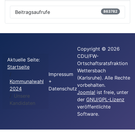
Beitragsaufrufe
863782
Copyright © 2026
CDU/FW-
Aktuelle Seite:
Ortschaftsratsfraktion
Startseite
Wettersbach
Impressum
(Karlsruhe). Alle Rechte
Kommunalwahl
+
vorbehalten.
2024
Datenschutz
Joomla!
ist freie, unter
Unsere
der
GNU/GPL-Lizenz
Kandidaten
veröffentlichte
Software.