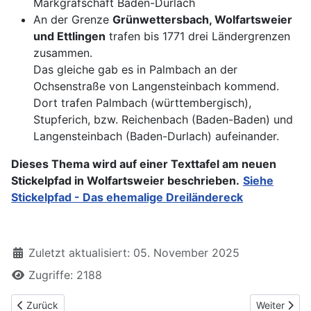
Markgrafschaft Baden-Durlach
An der Grenze
Grünwettersbach, Wolfartsweier
und Ettlingen
trafen bis 1771 drei Ländergrenzen
zusammen.
Das gleiche gab es in Palmbach an der
Ochsenstraße von Langensteinbach kommend.
Dort trafen Palmbach (württembergisch),
Stupferich, bzw. Reichenbach (Baden-Baden) und
Langensteinbach (Baden-Durlach) aufeinander.
Dieses Thema wird auf einer Texttafel am neuen
Stickelpfad in Wolfartsweier beschrieben.
Siehe
Stickelpfad - Das ehemalige Dreiländereck
Zuletzt aktualisiert: 05. November 2025
Zugriffe: 2188
Vorheriger Beitrag: Albert Schneller - Kunstmaler
Nächster Be
Zurück
Weiter