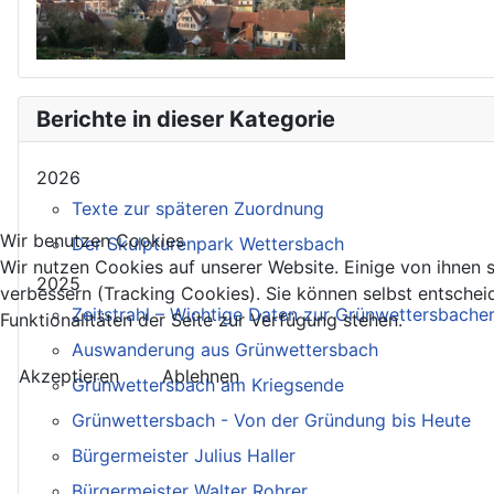
Berichte in dieser Kategorie
2026
Texte zur späteren Zuordnung
Wir benutzen Cookies
Der Skulpturenpark Wettersbach
Wir nutzen Cookies auf unserer Website. Einige von ihnen s
2025
verbessern (Tracking Cookies). Sie können selbst entschei
Zeitstrahl – Wichtige Daten zur Grünwettersbache
Funktionalitäten der Seite zur Verfügung stehen.
Auswanderung aus Grünwettersbach
Akzeptieren
Ablehnen
Grünwettersbach am Kriegsende
Grünwettersbach - Von der Gründung bis Heute
Bürgermeister Julius Haller
Bürgermeister Walter Rohrer