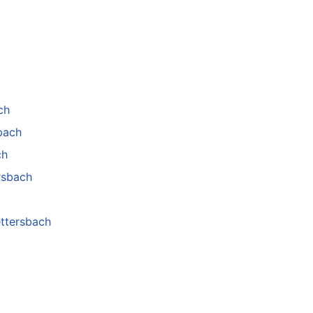
ch
bach
ch
rsbach
ettersbach