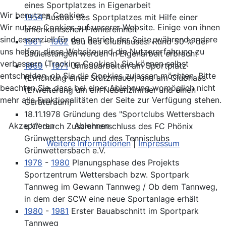
eines Sportplatzes in Eigenarbeit
Wir benutzen Cookies
1954
Ausbau des Sportplatzes mit Hilfe einer
Wir nutzen Cookies auf unserer Website. Einige von ihnen
amerikanischen Pioniereinheit
sind essenziell für den Betrieb der Seite, während andere
1961
-
1962
Bau des Clubhauses. Rund 50 % der
uns helfen, diese Website und die Nutzererfahrung zu
Bauleistungen werden in Eigenarbeit erbracht
verbessern (Tracking Cookies). Sie können selbst
1969
-
1971
Umbauarbeiten am Sportplatz
entscheiden, ob Sie die Cookies zulassen möchten. Bitte
(Errichtung einer Stützmauer) und am Clubhaus
beachten Sie, dass bei einer Ablehnung womöglich nicht
(Erweiterung um ein Nebenzimmer und einen
mehr alle Funktionalitäten der Seite zur Verfügung stehen.
Geräteraum)
18.11.1978 Gründung des "Sportclubs Wettersbach
Akzeptieren
Ablehnen
e.V." durch Zusammenschluss des FC Phönix
Grünwettersbach und des Tennisclubs
Weitere Informationen
|
Impressum
Grünwettersbach e.V.
1978
-
1980
Planungsphase des Projekts
Sportzentrum Wettersbach bzw. Sportpark
Tannweg im Gewann Tannweg / Ob dem Tannweg,
in dem der SCW eine neue Sportanlage erhält
1980
-
1981
Erster Bauabschnitt im Sportpark
Tannweg