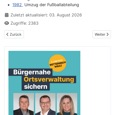
1982
Umzug der Fußballabteilung
Zuletzt aktualisiert: 03. August 2026
Zugriffe: 2383
Vorheriger Beitrag: Frühere Lebensmittelläden in Grünwettersba
Nächster Be
Zurück
Weiter