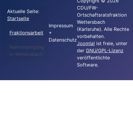
Copyright © 2026
CDU/FW-
Aktuelle Seite:
Ortschaftsratsfraktion
Startseite
Wettersbach
Impressum
(Karlsruhe). Alle Rechte
Fraktionsarbeit
+
vorbehalten.
Datenschutz
Joomla!
ist freie, unter
Nahversorgung
der
GNU/GPL-Lizenz
in Wettersbach
veröffentlichte
Software.