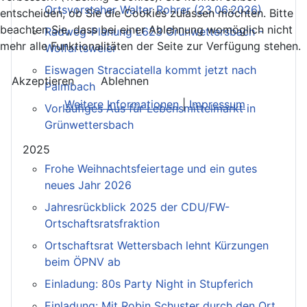
Ortsvorsteher Walter Rohrer (23.06.2026)
entscheiden, ob Sie die Cookies zulassen möchten. Bitte
beachten Sie, dass bei einer Ablehnung womöglich nicht
Radweg-Planung L623 Grünwettersbach -
mehr alle Funktionalitäten der Seite zur Verfügung stehen.
Wolfartsweier
Eiswagen Stracciatella kommt jetzt nach
Akzeptieren
Ablehnen
Palmbach
Weitere Informationen
|
Impressum
Vorläufiges Aus für Lebensmittelmarkt in
Grünwettersbach
2025
Frohe Weihnachtsfeiertage und ein gutes
neues Jahr 2026
Jahresrückblick 2025 der CDU/FW-
Ortschaftsratsfraktion
Ortschaftsrat Wettersbach lehnt Kürzungen
beim ÖPNV ab
Einladung: 80s Party Night in Stupferich
Einladung: Mit Robin Schuster durch den Ort