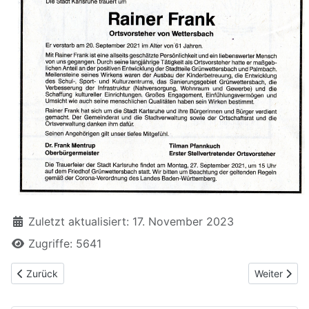
Zuletzt aktualisiert: 17. November 2023
Zugriffe: 5641
Vorheriger Beitrag: Änderungen zum Fahrplanwechsel 2022 nac
Nächster Be
Zurück
Weiter