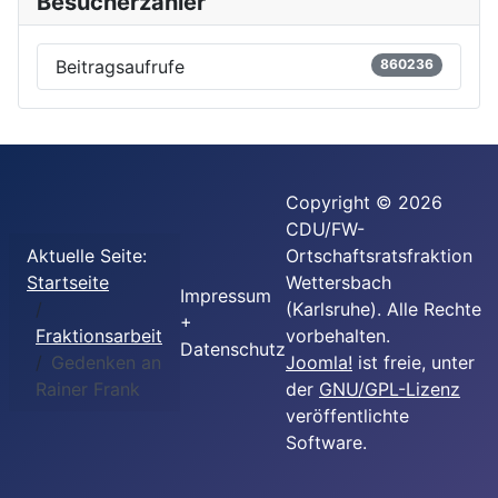
Besucherzähler
Beitragsaufrufe
860236
Copyright © 2026
CDU/FW-
Aktuelle Seite:
Ortschaftsratsfraktion
Startseite
Wettersbach
Impressum
(Karlsruhe). Alle Rechte
+
Fraktionsarbeit
vorbehalten.
Datenschutz
Gedenken an
Joomla!
ist freie, unter
Rainer Frank
der
GNU/GPL-Lizenz
veröffentlichte
Software.