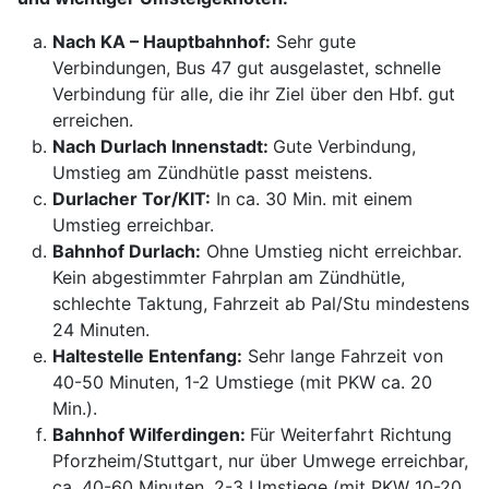
Nach KA – Hauptbahnhof:
Sehr gute
Verbindungen, Bus 47 gut ausgelastet, schnelle
Verbindung für alle, die ihr Ziel über den Hbf. gut
erreichen.
Nach Durlach Innenstadt:
Gute Verbindung,
Umstieg am Zündhütle passt meistens.
Durlacher Tor/KIT:
In ca. 30 Min. mit einem
Umstieg erreichbar.
Bahnhof Durlach:
Ohne Umstieg nicht erreichbar.
Kein abgestimmter Fahrplan am Zündhütle,
schlechte Taktung, Fahrzeit ab Pal/Stu mindestens
24 Minuten.
Haltestelle Entenfang:
Sehr lange Fahrzeit von
40-50 Minuten, 1-2 Umstiege (mit PKW ca. 20
Min.).
Bahnhof Wilferdingen:
Für Weiterfahrt Richtung
Pforzheim/Stuttgart, nur über Umwege erreichbar,
ca. 40-60 Minuten, 2-3 Umstiege (mit PKW 10-20