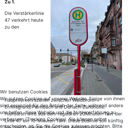
Zu 1.
Die Verstärkerlinie
47 verkehrt heute
zu den
Wir benutzen Cookies
Wir nutzen Cookies auf unserer Website. Einige von ihnen
Hauptverkehrszeiten zwischen Waldbronn-
sind essenziell für den Betrieb der Seite, während andere
Ermlisgrund/Palmbach und Durlach-Zündhütle.
uns helfen, diese Website und die Nutzererfahrung zu
Hierdurch wird aus dem regulären 20Minuten-Takt der
verbessern (Tracking Cookies). Sie können selbst
Linie 47 ein 10-Minuten Takt. Diese Buslinie soll künftig
entscheiden, ob Sie die Cookies zulassen möchten. Bitte
bis zum Durlacher Tor/KIT, mit Anbindung des