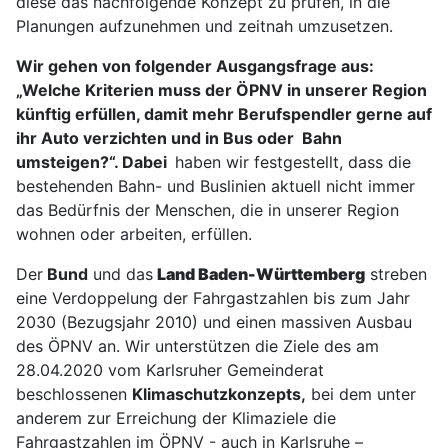
diese das nachfolgende Konzept zu prüfen, in die
Planungen aufzunehmen und zeitnah umzusetzen.
Wir gehen von folgender Ausgangsfrage aus:
„Welche Kriterien muss der ÖPNV in unserer Region
künftig erfüllen, damit mehr Berufspendler gerne auf
ihr Auto verzichten und in Bus oder Bahn
umsteigen?“. Dabei
haben wir festgestellt, dass die
bestehenden Bahn- und Buslinien aktuell nicht immer
das Bedürfnis der Menschen, die in unserer Region
wohnen oder arbeiten, erfüllen.
Der
Bund
und das
Land Baden-Württemberg
streben
eine Verdoppelung der Fahrgastzahlen bis zum Jahr
2030 (Bezugsjahr 2010) und einen massiven Ausbau
des ÖPNV an. Wir unterstützen die Ziele des am
28.04.2020 vom Karlsruher Gemeinderat
beschlossenen
Klimaschutzkonzepts
,
bei dem unter
anderem zur Erreichung der Klimaziele die
Fahrgastzahlen im ÖPNV - auch in Karlsruhe –