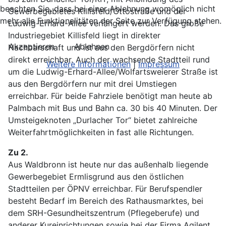
beachten Sie, dass bei einer Ablehnung womöglich nicht
Gewerbegebietes Killisfeld/Ottostraße und der
mehr alle Funktionalitäten der Seite zur Verfügung stehen.
Ludwig-Erhard-Allee verlängert werden. Das große
Industriegebiet Killisfeld liegt in direkter
Akzeptieren
Ablehnen
Nachbarschaft und ist aus den Bergdörfern nicht
direkt erreichbar. Auch der wachsende Stadtteil rund
Weitere Informationen
|
Impressum
um die Ludwig-Erhard-Allee/Wolfartsweierer Straße ist
aus den Bergdörfern nur mit drei Umstiegen
erreichbar. Für beide Fahrziele benötigt man heute ab
Palmbach mit Bus und Bahn ca. 30 bis 40 Minuten. Der
Umsteigeknoten „Durlacher Tor“ bietet zahlreiche
Weiterfahrtmöglichkeiten in fast alle Richtungen.
Zu 2.
Aus Waldbronn ist heute nur das außenhalb liegende
Gewerbegebiet Ermlisgrund aus den östlichen
Stadtteilen per ÖPNV erreichbar. Für Berufspendler
besteht Bedarf im Bereich des Rathausmarktes, bei
dem SRH-Gesundheitszentrum (Pflegeberufe) und
anderer Kureinrichtungen sowie bei der Firma Agilent