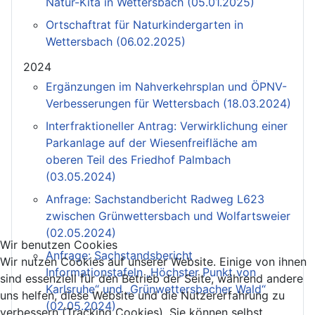
Natur-Kita in Wettersbach (05.01.2025)
Ortschaftrat für Naturkindergarten in
Wettersbach (06.02.2025)
2024
Ergänzungen im Nahverkehrsplan und ÖPNV-
Verbesserungen für Wettersbach (18.03.2024)
Interfraktioneller Antrag: Verwirklichung einer
Parkanlage auf der Wiesenfreifläche am
oberen Teil des Friedhof Palmbach
(03.05.2024)
Anfrage: Sachstandbericht Radweg L623
zwischen Grünwettersbach und Wolfartsweier
(02.05.2024)
Wir benutzen Cookies
Anfrage: Sachstandsbericht
Wir nutzen Cookies auf unserer Website. Einige von ihnen
Informationstafeln „Höchster Punkt von
sind essenziell für den Betrieb der Seite, während andere
Karlsruhe“ und „Grünwettersbacher Wald“
uns helfen, diese Website und die Nutzererfahrung zu
(02.05.2024)
verbessern (Tracking Cookies). Sie können selbst