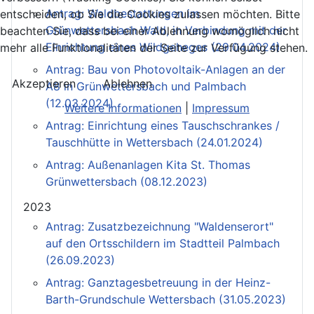
Antrag: Waldbestattungen im
entscheiden, ob Sie die Cookies zulassen möchten. Bitte
Grünwettersbach Wald, in Verbindung mit der
beachten Sie, dass bei einer Ablehnung womöglich nicht
Einrichtung eines Wildgeheges (29.04.2024)
mehr alle Funktionalitäten der Seite zur Verfügung stehen.
Antrag: Bau von Photovoltaik-Anlagen an der
Akzeptieren
Ablehnen
A8 in Grünwettersbach und Palmbach
(12.03.2024)
Weitere Informationen
|
Impressum
Antrag: Einrichtung eines Tauschschrankes /
Tauschhütte in Wettersbach (24.01.2024)
Antrag: Außenanlagen Kita St. Thomas
Grünwettersbach (08.12.2023)
2023
Antrag: Zusatzbezeichnung "Waldenserort"
auf den Ortsschildern im Stadtteil Palmbach
(26.09.2023)
Antrag: Ganztagesbetreuung in der Heinz-
Barth-Grundschule Wettersbach (31.05.2023)