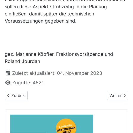
sollen diese Aspekte frühzeitig in die Planung
einfließen, damit später die technischen
Voraussetzungen gegeben sind.
gez. Marianne Köpfler, Fraktionsvorsitzende und
Roland Jourdan
Zuletzt aktualisiert: 04. November 2023
Zugriffe: 4521
Vorheriger Beitrag: Überprüfung der Briefpostzustellung in Wett
Nächster Be
Zurück
Weiter