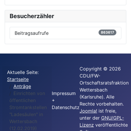
Besucherzähler
Beitragsaufrufe
863617
Copyright © 2026
Aktuelle Seite:
CDU/FW-
Startseite
Ortschaftsratsfraktion
Anträge
Wettersbach
Einrichten von
Impressum
(Karlsruhe). Alle
öffentlichen
+
Rechte vorbehalten.
Stromtankstellen
Datenschutz
Joomla!
ist freie,
"Ladesäulen" in
unter der
GNU/GPL-
Wettersbach
Lizenz
veröffentlichte
(12.02.2019)