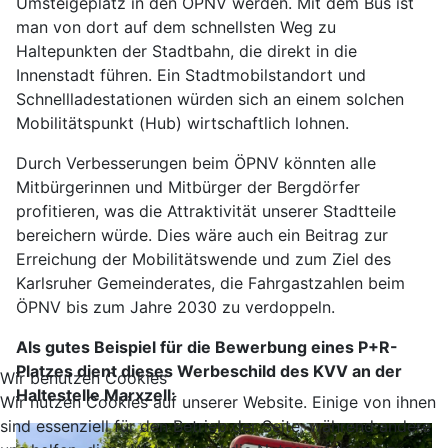
Umsteigeplatz in den ÖPNV werden. Mit dem Bus ist
man von dort auf dem schnellsten Weg zu
Haltepunkten der Stadtbahn, die direkt in die
Innenstadt führen. Ein Stadtmobilstandort und
Schnellladestationen würden sich an einem solchen
Mobilitätspunkt (Hub) wirtschaftlich lohnen.
Durch Verbesserungen beim ÖPNV könnten alle
Mitbürgerinnen und Mitbürger der Bergdörfer
profitieren, was die Attraktivität unserer Stadtteile
bereichern würde. Dies wäre auch ein Beitrag zur
Erreichung der Mobilitätswende und zum Ziel des
Karlsruher Gemeinderates, die Fahrgastzahlen beim
ÖPNV bis zum Jahre 2030 zu verdoppeln.
Als gutes Beispiel für die Bewerbung eines P+R-
Platzes dient dieses Werbeschild des KVV an der
Wir benutzen Cookies
Haltestelle Marxzell:
Wir nutzen Cookies auf unserer Website. Einige von ihnen
sind essenziell für den Betrieb der Seite, während andere