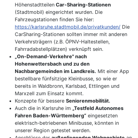
Höhenstadtteilen
Car-Sharing-Stationen
(Stadtmobil) eingerichtet wurden. Die
Fahrzeugstationen finden Sie hier:
https://karlsruhe.stadtmobil.de/privatkunden/
Die
CarSharing-Stationen sollten immer mit anderen
Verkehrsträgern (z.B. ÖPNV-Haltestellen,
Fahrradabstellplätzen) verknüpft sein.
„On-Demand-Verkehre" nach
Hohenwettersbach und zu den
Nachbargemeinden im Landkreis.
Mit einer App
bestellbare fünfsitzige Kleinbusse, so wie er
bereits in Waldbronn, Karlsbad, Ettlingen und
Marxzell zum Einsatz kommt.
Konzepte für bessere
Seniorenmobilität.
Auch die in Karlsruhe im
„Testfeld Autonomes
Fahren Baden-Württemberg“
eingesetzten
elektrisch-betriebenen Minibusse, könnten in
unserer Region getestet werden.
Anschlüsse der
außenliegenden Wohngebiete
an