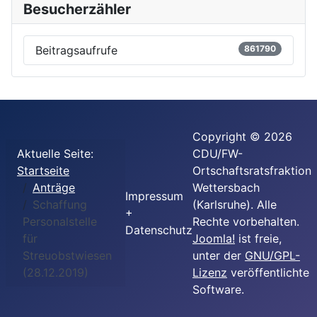
Besucherzähler
Beitragsaufrufe
861790
Copyright © 2026
Aktuelle Seite:
CDU/FW-
Startseite
Ortschaftsratsfraktion
Anträge
Wettersbach
Impressum
Schaffung
(Karlsruhe). Alle
+
Personalstelle
Rechte vorbehalten.
Datenschutz
für
Joomla!
ist freie,
Streuobstwiesen
unter der
GNU/GPL-
(28.12.2019)
Lizenz
veröffentlichte
Software.