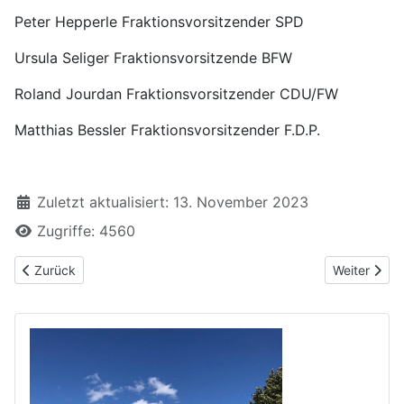
Peter Hepperle Fraktionsvorsitzender SPD
Ursula Seliger Fraktionsvorsitzende BFW
Roland Jourdan Fraktionsvorsitzender CDU/FW
Matthias Bessler Fraktionsvorsitzender F.D.P.
Zuletzt aktualisiert: 13. November 2023
Zugriffe: 4560
Vorheriger Beitrag: Radwegekonzept: Radweg-Beschilderung in
Nächster Be
Zurück
Weiter