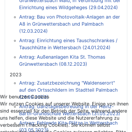
Grünwettersbach Wald, in Verbindung mit der
Einrichtung eines Wildgeheges (29.04.2024)
Antrag: Bau von Photovoltaik-Anlagen an der
A8 in Grünwettersbach und Palmbach
(12.03.2024)
Antrag: Einrichtung eines Tauschschrankes /
Tauschhütte in Wettersbach (24.01.2024)
Antrag: Außenanlagen Kita St. Thomas
Grünwettersbach (08.12.2023)
2023
Antrag: Zusatzbezeichnung "Waldenserort"
auf den Ortsschildern im Stadtteil Palmbach
Wir benutzen Cookies
(26.09.2023)
Wir nutzen Cookies auf unserer Website. Einige von ihnen
Antrag: Ganztagesbetreuung in der Heinz-
sind essenziell für den Betrieb der Seite, während andere
Barth-Grundschule Wettersbach (31.05.2023)
uns helfen, diese Website und die Nutzererfahrung zu
Antrag: Fehlende Kita-Plätze in Wettersbach
verbessern (Tracking Cookies). Sie können selbst
(03.05.2023)
entscheiden, ob Sie die Cookies zulassen möchten. Bitte