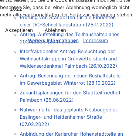
beachten Sie, dass bei einer Ablehnung womöglich nicht
2022
mehr alle Funktionalitäten der Seite zur Verfügung stehen.
Prüfung von Standorten für die Einrichten
einer DC–Schnellladestation (25.11.2022)
Akzeptieren
Ablehnen
Antrag: Aufstellung des Teilhaushaltsplanes
Weitere Informationen
|
Impressum
2024/2025 (20.11.2022)
Interfraktioneller Antrag: Beleuchtung der
Weihnachtskrippe in Grünwettersbach und
Waldenserdenkmal Palmbach (26.10.2022)
Antrag: Benennung der neuen Bushaltestelle
im Gewerbegebiet Winterrot (28.10.2022)
Zukunftsplanungen für den Stadtteilfriedhof
Palmbach (25.06.2022)
Nahwärme für das geplante Neubaugebiet
Esslinger- und Heidenheimer Straße
(07.02.2022)
Anbindung der Karlsruher Höhenstadtteile an