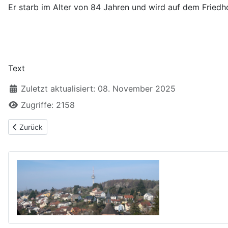
Er starb im Alter von 84 Jahren und wird auf dem Friedh
Text
Zuletzt aktualisiert: 08. November 2025
Zugriffe: 2158
Vorheriger Beitrag: Heinz Barth - Maler, Grafiker und Bildhauer
Zurück