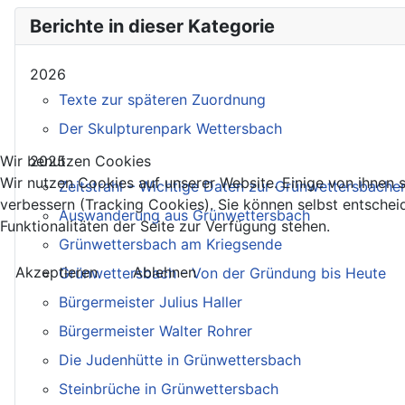
Berichte in dieser Kategorie
2026
Texte zur späteren Zuordnung
Der Skulpturenpark Wettersbach
2025
Wir benutzen Cookies
Wir nutzen Cookies auf unserer Website. Einige von ihnen s
Zeitstrahl – Wichtige Daten zur Grünwettersbache
verbessern (Tracking Cookies). Sie können selbst entschei
Auswanderung aus Grünwettersbach
Funktionalitäten der Seite zur Verfügung stehen.
Grünwettersbach am Kriegsende
Akzeptieren
Ablehnen
Grünwettersbach - Von der Gründung bis Heute
Bürgermeister Julius Haller
Bürgermeister Walter Rohrer
Die Judenhütte in Grünwettersbach
Steinbrüche in Grünwettersbach