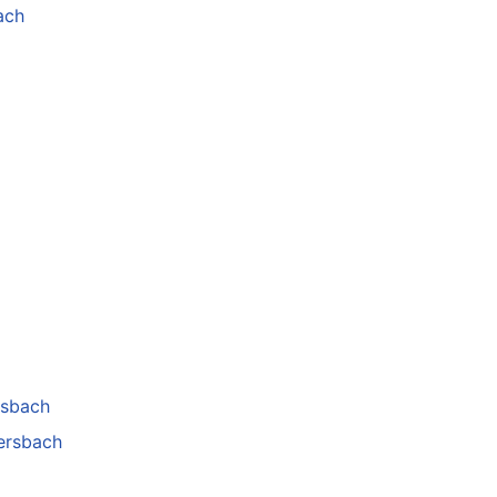
ach
rsbach
tersbach