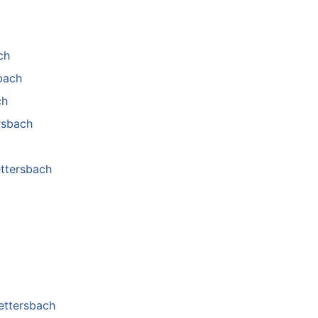
ch
bach
ch
rsbach
ettersbach
ettersbach