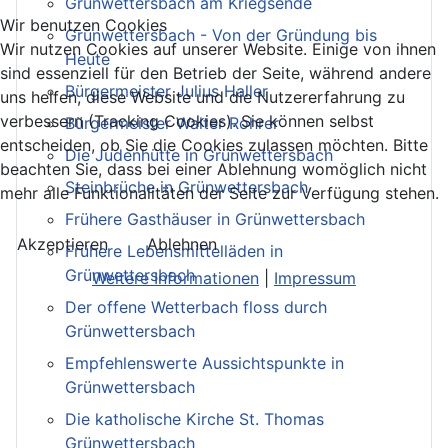
Grünwettersbach am Kriegsende
Wir benutzen Cookies
Grünwettersbach - Von der Gründung bis
Wir nutzen Cookies auf unserer Website. Einige von ihnen
Heute
sind essenziell für den Betrieb der Seite, während andere
Bürgermeister Julius Haller
uns helfen, diese Website und die Nutzererfahrung zu
verbessern (Tracking Cookies). Sie können selbst
Bürgermeister Walter Rohrer
entscheiden, ob Sie die Cookies zulassen möchten. Bitte
Die Judenhütte in Grünwettersbach
beachten Sie, dass bei einer Ablehnung womöglich nicht
Steinbrüche in Grünwettersbach
mehr alle Funktionalitäten der Seite zur Verfügung stehen.
Frühere Gasthäuser in Grünwettersbach
Akzeptieren
Ablehnen
Frühere Lebensmittelläden in
Grünwettersbach
Weitere Informationen
|
Impressum
Der offene Wetterbach floss durch
Grünwettersbach
Empfehlenswerte Aussichtspunkte in
Grünwettersbach
Die katholische Kirche St. Thomas
Grünwettersbach