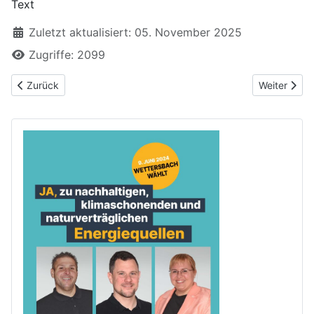
Text
Zuletzt aktualisiert: 05. November 2025
Zugriffe: 2099
Vorheriger Beitrag: Empfehlenswerte Aussichtspunkte in Grünwe
Nächster Bei
Zurück
Weiter