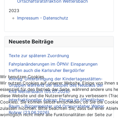
Ortschaftsratsfraktion Wettersbach
2023
Impressum - Datenschutz
Neueste Beiträge
Texte zur späteren Zuordnung
Fahrplanänderungen im ÖPNV: Einsparungen
treffen auch die Karlsruher Bergdörfer
Wir benutzen Cookies
Antrag: Unterbringung der Kindertagesstätten-
Wir nutzen Cookies auf unserer Website. Einige von ihnen 
Gruppen während der Bauzeit des Neubaus der
essenziell für den Betrieb der Seite, während andere uns he
Kita Wettersbach (05.07.2026)
diese Website und die Nutzererfahrung zu verbessern (Tra
Interfraktioneller Antrag: Ehrung im öffentlichen
Cookies). Sie können selbst entscheiden, ob Sie die Cooki
Raum – Bürgermeister und Ortsvorsteher Walter
zulassen möchten. Bitte beachten Sie, dass bei einer Able
Rohrer (23.06.2026)
womöglich nicht mehr alle Funktionalitäten der Seite zur