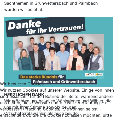
Sachthemen in Grünwettersbach und Palmbach
wurden wir belohnt.
Wir benutzen Cookies
Wir nutzen Cookies auf unserer Website. Einige von ihnen
HERZLICHEN DANK
sind essenziell für den Betrieb der Seite, während andere
Wir möchten uns bei allen Wählerinnen und Wähler, die
uns helfen, diese Website und die Nutzererfahrung zu
uns mit Ihrer Stimme sowohl bei den
verbessern (Tracking Cookies). Sie können selbst
Ortschaftsratswahlen als auch bei der
entscheiden, ob Sie die Cookies zulassen möchten. Bitte