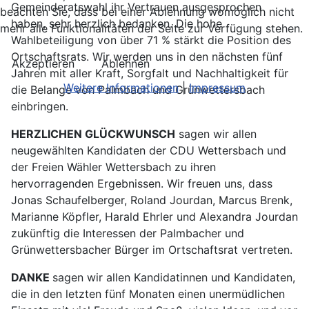
Gemeinderatswahl ihr Vertrauen ausgesprochen
beachten Sie, dass bei einer Ablehnung womöglich nicht
haben, sehr herzlich bedanken. Die hohe
mehr alle Funktionalitäten der Seite zur Verfügung stehen.
Wahlbeteiligung von über 71 % stärkt die Position des
Ortschaftsrats. Wir werden uns in den nächsten fünf
Akzeptieren
Ablehnen
Jahren mit aller Kraft, Sorgfalt und Nachhaltigkeit für
Weitere Informationen
|
Impressum
die Belange von Palmbach und Grünwettersbach
einbringen.
HERZLICHEN GLÜCKWUNSCH
sagen wir allen
neugewählten Kandidaten der CDU Wettersbach und
der Freien Wähler Wettersbach zu ihren
hervorragenden Ergebnissen. Wir freuen uns, dass
Jonas Schaufelberger, Roland Jourdan, Marcus Brenk,
Marianne Köpfler, Harald Ehrler und Alexandra Jourdan
zukünftig die Interessen der Palmbacher und
Grünwettersbacher Bürger im Ortschaftsrat vertreten.
DANKE
sagen wir allen Kandidatinnen und Kandidaten,
die in den letzten fünf Monaten einen unermüdlichen